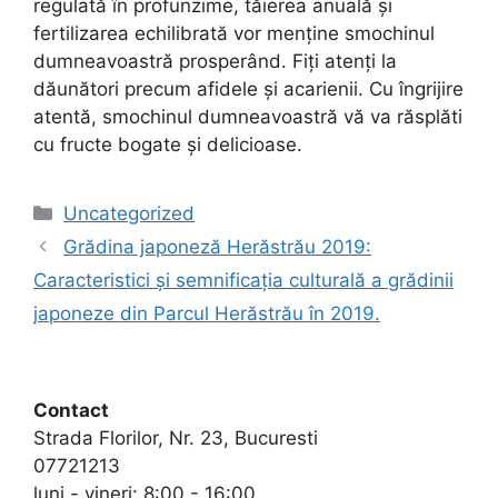
regulată în profunzime, tăierea anuală și
fertilizarea echilibrată vor menține smochinul
dumneavoastră prosperând. Fiți atenți la
dăunători precum afidele și acarienii. Cu îngrijire
atentă, smochinul dumneavoastră vă va răsplăti
cu fructe bogate și delicioase.
Categorii
Uncategorized
Grădina japoneză Herăstrău 2019:
Caracteristici și semnificația culturală a grădinii
japoneze din Parcul Herăstrău în 2019.
Contact
Strada Florilor, Nr. 23, Bucuresti
07721213
luni - vineri: 8:00 - 16:00