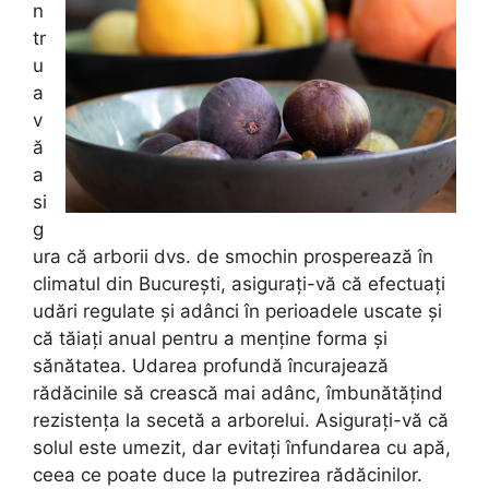
n
tr
u
a
v
ă
a
si
g
ura că arborii dvs. de smochin prosperează în
climatul din București, asigurați-vă că efectuați
udări regulate și adânci în perioadele uscate și
că tăiați anual pentru a menține forma și
sănătatea. Udarea profundă încurajează
rădăcinile să crească mai adânc, îmbunătățind
rezistența la secetă a arborelui. Asigurați-vă că
solul este umezit, dar evitați înfundarea cu apă,
ceea ce poate duce la putrezirea rădăcinilor.