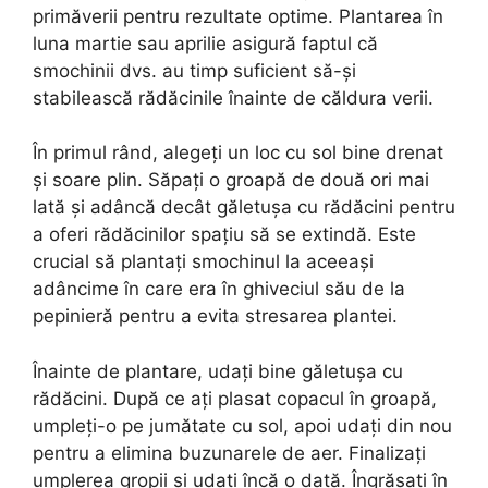
primăverii pentru rezultate optime. Plantarea în
luna martie sau aprilie asigură faptul că
smochinii dvs. au timp suficient să-și
stabilească rădăcinile înainte de căldura verii.
În primul rând, alegeți un loc cu sol bine drenat
și soare plin. Săpați o groapă de două ori mai
lată și adâncă decât găletușa cu rădăcini pentru
a oferi rădăcinilor spațiu să se extindă. Este
crucial să plantați smochinul la aceeași
adâncime în care era în ghiveciul său de la
pepinieră pentru a evita stresarea plantei.
Înainte de plantare, udați bine găletușa cu
rădăcini. După ce ați plasat copacul în groapă,
umpleți-o pe jumătate cu sol, apoi udați din nou
pentru a elimina buzunarele de aer. Finalizați
umplerea gropii și udați încă o dată. Îngrășați în