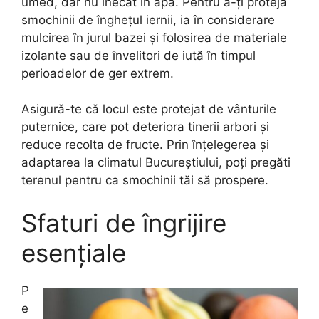
umed, dar nu înecat în apă. Pentru a-ți proteja
smochinii de înghețul iernii, ia în considerare
mulcirea în jurul bazei și folosirea de materiale
izolante sau de învelitori de iută în timpul
perioadelor de ger extrem.
Asigură-te că locul este protejat de vânturile
puternice, care pot deteriora tinerii arbori și
reduce recolta de fructe. Prin înțelegerea și
adaptarea la climatul Bucureștiului, poți pregăti
terenul pentru ca smochinii tăi să prospere.
Sfaturi de îngrijire
esențiale
P
e