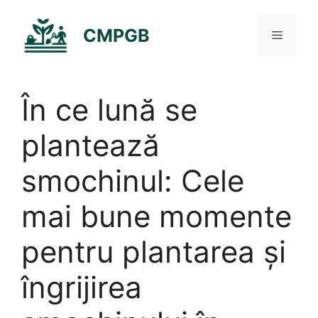
Sari
la
CMPGB
Meniu
conținut
În ce lună se
plantează
smochinul: Cele
mai bune momente
pentru plantarea și
îngrijirea