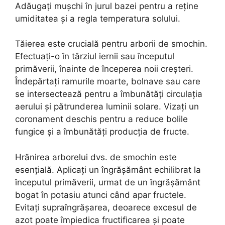
Adăugați mușchi în jurul bazei pentru a reține
umiditatea și a regla temperatura solului.
Tăierea este crucială pentru arborii de smochin.
Efectuați-o în târziul iernii sau începutul
primăverii, înainte de începerea noii creșteri.
Îndepărtați ramurile moarte, bolnave sau care
se intersectează pentru a îmbunătăți circulația
aerului și pătrunderea luminii solare. Vizați un
coronament deschis pentru a reduce bolile
fungice și a îmbunătăți producția de fructe.
Hrănirea arborelui dvs. de smochin este
esențială. Aplicați un îngrășământ echilibrat la
începutul primăverii, urmat de un îngrășământ
bogat în potasiu atunci când apar fructele.
Evitați supraîngrășarea, deoarece excesul de
azot poate împiedica fructificarea și poate