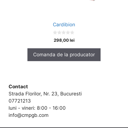
Cardibion
0
298,00
lei
o
u
t
Comanda de la producator
o
f
5
Contact
Strada Florilor, Nr. 23, Bucuresti
07721213
luni - vineri: 8:00 - 16:00
info@cmpgb.com