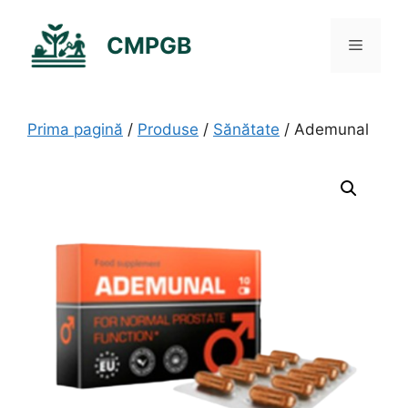
Sari
la
CMPGB
Meniu
conținut
Prima pagină
/
Produse
/
Sănătate
/ Ademunal