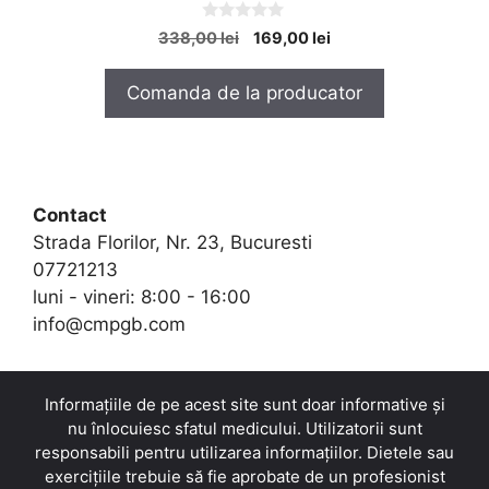
0
Prețul
Prețul
338,00
lei
169,00
lei
o
inițial
curent
u
t
a
este:
Comanda de la producator
o
fost:
169,00 lei.
f
5
338,00 lei.
Contact
Strada Florilor, Nr. 23, Bucuresti
07721213
luni - vineri: 8:00 - 16:00
info@cmpgb.com
Informațiile de pe acest site sunt doar informative și
nu înlocuiesc sfatul medicului. Utilizatorii sunt
responsabili pentru utilizarea informațiilor. Dietele sau
exercițiile trebuie să fie aprobate de un profesionist