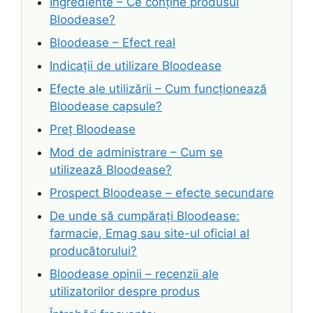
Ingrediente – Ce conține produsul
Bloodease?
Bloodease – Efect real
Indicații de utilizare Bloodease
Efecte ale utilizării – Cum funcționează
Bloodease capsule?
Preț Bloodease
Mod de administrare – Cum se
utilizează Bloodease?
Prospect Bloodease – efecte secundare
De unde să cumpărați Bloodease:
farmacie, Emag sau site-ul oficial al
producătorului?
Bloodease opinii – recenzii ale
utilizatorilor despre produs