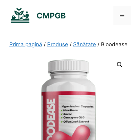
Sari
la
CMPGB
Meniu
conținut
Prima pagină
/
Produse
/
Sănătate
/ Bloodease