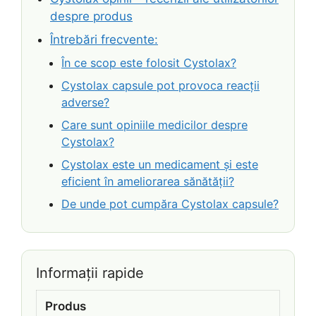
despre produs
Întrebări frecvente:
În ce scop este folosit Cystolax?
Cystolax capsule pot provoca reacții
adverse?
Care sunt opiniile medicilor despre
Cystolax?
Cystolax este un medicament și este
eficient în ameliorarea sănătății?
De unde pot cumpăra Cystolax capsule?
Informații rapide
Produs