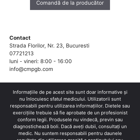
Comandă de la producător
o
fost:
159,00 lei.
f
5
318,00 lei.
Contact
Strada Florilor, Nr. 23, Bucuresti
07721213
luni - vineri: 8:00 - 16:00
info@cmpgb.com
Informațiile de pe acest site sunt doar informative și
nu înlocuiesc sfatul medicului. Utilizatorii sunt
responsabili pentru utilizarea informațiilor. Dietele sau
exercițiile trebuie să fie aprobate de un profesionist
conform legii. Produsele nu vindecă, previn sau
diagnostichează boli. Dacă aveți dubii, consultați un
medic. Nu suntem responsabili pentru daunele