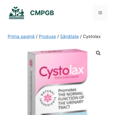
Sari
la
CMPGB
Meniu
conținut
Prima pagină
/
Produse
/
Sănătate
/ Cystolax