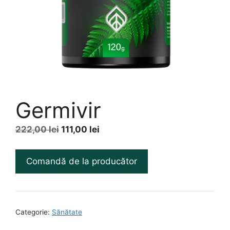
Germivir
Prețul
Prețul
222,00
lei
111,00
lei
inițial
curent
a
este:
Comandă de la producător
fost:
111,00 lei.
222,00 lei.
Categorie:
Sănătate