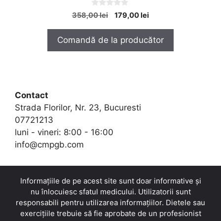
0
Prețul
Prețul
358,00
lei
179,00
lei
o
inițial
curent
u
t
a
este:
Comandă de la producător
o
fost:
179,00 lei.
f
5
358,00 lei.
Contact
Strada Florilor, Nr. 23, Bucuresti
07721213
luni - vineri: 8:00 - 16:00
info@cmpgb.com
Informațiile de pe acest site sunt doar informative și
nu înlocuiesc sfatul medicului. Utilizatorii sunt
responsabili pentru utilizarea informațiilor. Dietele sau
exercițiile trebuie să fie aprobate de un profesionist