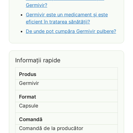
Germivir?
Germivir este un medicament și este
eficient în tratarea sănătății?
De unde pot cumpăra Germivir pulbere?
Informații rapide
Produs
Germivir
Format
Capsule
Comandă
Comandă de la producător