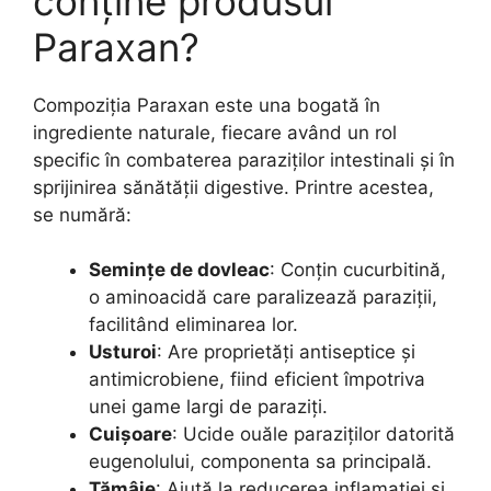
conține produsul
Paraxan?
Compoziția Paraxan este una bogată în
ingrediente naturale, fiecare având un rol
specific în combaterea paraziților intestinali și în
sprijinirea sănătății digestive. Printre acestea,
se numără:
Semințe de dovleac
: Conțin cucurbitină,
o aminoacidă care paralizează paraziții,
facilitând eliminarea lor.
Usturoi
: Are proprietăți antiseptice și
antimicrobiene, fiind eficient împotriva
unei game largi de paraziți.
Cuișoare
: Ucide ouăle paraziților datorită
eugenolului, componenta sa principală.
Tămâie
: Ajută la reducerea inflamației și