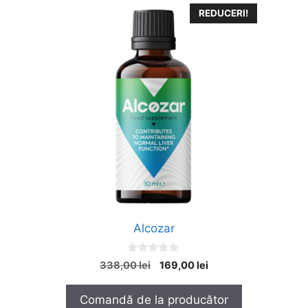
REDUCERI!
Alcozar
0
Prețul
Prețul
338,00
lei
169,00
lei
o
inițial
curent
u
t
a
este:
Comandă de la producător
o