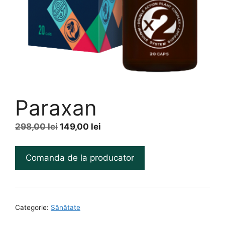
Paraxan
Prețul
Prețul
298,00
lei
149,00
lei
inițial
curent
a
este:
Comanda de la producator
fost:
149,00 lei.
298,00 lei.
Categorie:
Sănătate