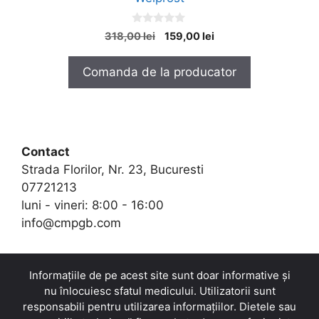
0
Prețul
Prețul
318,00
lei
159,00
lei
o
inițial
curent
u
t
a
este:
Comanda de la producator
o
fost:
159,00 lei.
f
5
318,00 lei.
Contact
Strada Florilor, Nr. 23, Bucuresti
07721213
luni - vineri: 8:00 - 16:00
info@cmpgb.com
Informațiile de pe acest site sunt doar informative și
nu înlocuiesc sfatul medicului. Utilizatorii sunt
responsabili pentru utilizarea informațiilor. Dietele sau