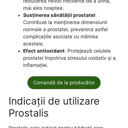
reducerea nevoii frecvente de a urina,
mai ales noaptea.
Susținerea sănătății prostatei
:
Contribuie la menținerea dimensiunii
normale a prostatei, prevenind astfel
complicațiile asociate cu mărirea
acesteia.
Efect antioxidant
: Protejează celulele
prostatei împotriva stresului oxidativ și a
inflamației.
Comandă de la producător
Indicații de utilizare
Prostalis
Prostalis este indicat pentru bărbații care