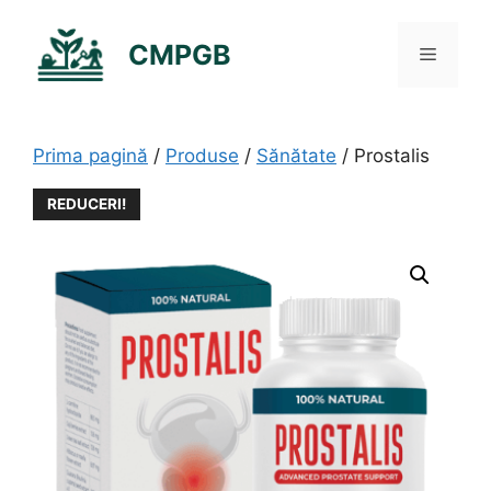
Sari
la
CMPGB
Meniu
conținut
Prima pagină
/
Produse
/
Sănătate
/ Prostalis
REDUCERI!