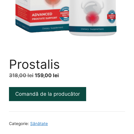
Prostalis
Prețul
Prețul
318,00
lei
159,00
lei
inițial
curent
a
este:
Comandă de la producător
fost:
159,00 lei.
318,00 lei.
Categorie:
Sănătate