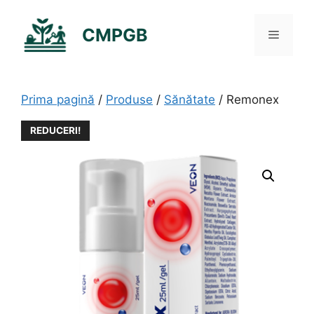
Sari
la
CMPGB
Meniu
conținut
Prima pagină
/
Produse
/
Sănătate
/ Remonex
REDUCERI!