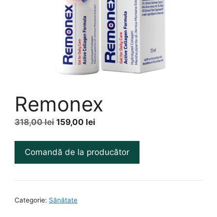
Remonex
Prețul
Prețul
318,00
lei
159,00
lei
inițial
curent
a
este:
Comandă de la producător
fost:
159,00 lei.
318,00 lei.
Categorie:
Sănătate