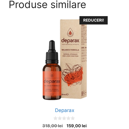
Produse similare
REDUCERI!
Deparax
0
Prețul
Prețul
318,00
lei
159,00
lei
o