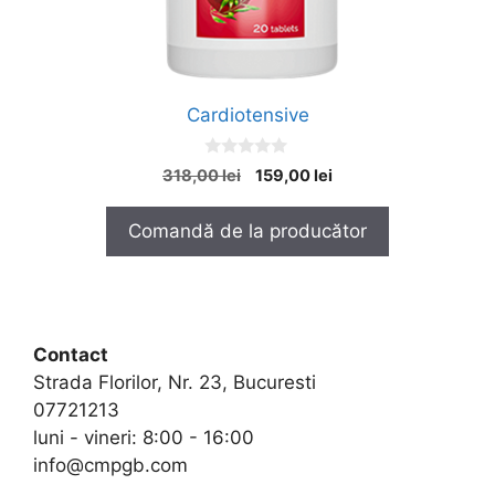
Cardiotensive
0
Prețul
Prețul
318,00
lei
159,00
lei
o
inițial
curent
u
t
a
este:
Comandă de la producător
o
fost:
159,00 lei.
f
5
318,00 lei.
Contact
Strada Florilor, Nr. 23, Bucuresti
07721213
luni - vineri: 8:00 - 16:00
info@cmpgb.com