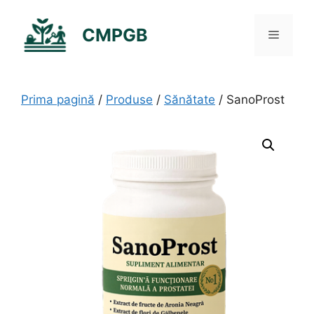
Sari
la
CMPGB
Meniu
conținut
Prima pagină
/
Produse
/
Sănătate
/ SanoProst