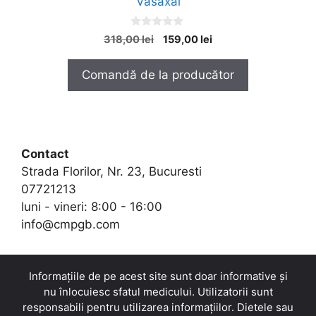
Vasaxal
0
Prețul
Prețul
318,00
lei
159,00
lei
o
inițial
curent
u
t
a
este:
Comandă de la producător
o
fost:
159,00 lei.
f
5
318,00 lei.
Contact
Strada Florilor, Nr. 23, Bucuresti
07721213
luni - vineri: 8:00 - 16:00
info@cmpgb.com
Informațiile de pe acest site sunt doar informative și
nu înlocuiesc sfatul medicului. Utilizatorii sunt
responsabili pentru utilizarea informațiilor. Dietele sau