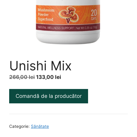
Unishi Mix
Prețul
Prețul
266,00
lei
133,00
lei
inițial
curent
a
este:
Comandă de la producător
fost:
133,00 lei.
266,00 lei.
Categorie:
Sănătate