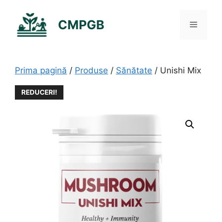
Sari
la
CMPGB
Meniu
conținut
Prima pagină
/
Produse
/
Sănătate
/ Unishi Mix
REDUCERI!