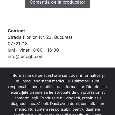
Comandă de la producător
o
fost:
159,00 lei.
f
5
318,00 lei.
Contact
Strada Florilor, Nr. 23, Bucuresti
07721213
luni - vineri: 8:00 - 16:00
info@cmpgb.com
Informațiile de pe acest site sunt doar informative și
nu înlocuiesc sfatul medicului. Utilizatorii sunt
responsabili pentru utilizarea informațiilor. Dietele sau
exercițiile trebuie să fie aprobate de un profesionist
conform legii. Produsele nu vindecă, previn sau
diagnostichează boli. Dacă aveți dubii, consultați un
medic. Nu suntem responsabili pentru daunele
rezultate din utilizarea greșită a conținutului sau