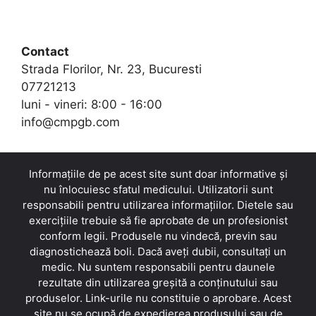
Contact
Strada Florilor, Nr. 23, Bucuresti
07721213
luni - vineri: 8:00 - 16:00
info@cmpgb.com
Informațiile de pe acest site sunt doar informative și
nu înlocuiesc sfatul medicului. Utilizatorii sunt
responsabili pentru utilizarea informațiilor. Dietele sau
exercițiile trebuie să fie aprobate de un profesionist
conform legii. Produsele nu vindecă, previn sau
diagnostichează boli. Dacă aveți dubii, consultați un
medic. Nu suntem responsabili pentru daunele
rezultate din utilizarea greșită a conținutului sau
produselor. Link-urile nu constituie o aprobare. Acest
site nu se ocupă de expedierea produsului sau de