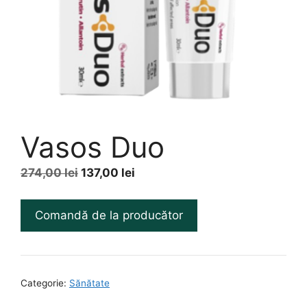
Vasos Duo
Prețul
Prețul
274,00
lei
137,00
lei
inițial
curent
a
este:
Comandă de la producător
fost:
137,00 lei.
274,00 lei.
Categorie:
Sănătate